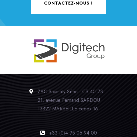
CONTACTEZ-NOUS !
ZAC Saumaty Séon - CS 40173
21, avenue Fernand SARDOU
13322 MARSEILLE cedex 16
+33 (0)4 95 06 94 00