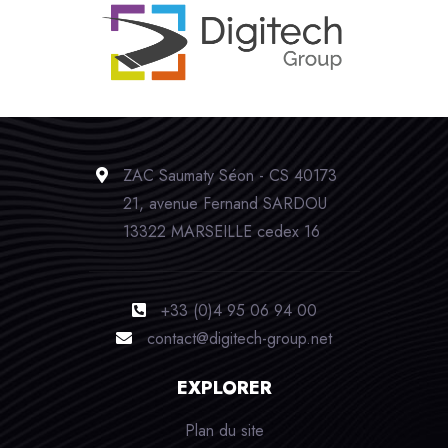
ZAC Saumaty Séon - CS 40173
21, avenue Fernand SARDOU
13322 MARSEILLE cedex 16
+33 (0)4 95 06 94 00
contact@digitech-group.net
EXPLORER
Plan du site