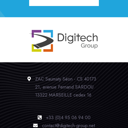
ZAC Saumaty Séon - CS 40173
21, avenue Fernand SARDOU
13322 MARSEILLE cedex 16
+33 (0)4 95 06 94 00
contact@digitech-group.net