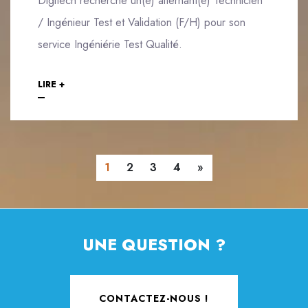
Digitech recherche un(e) alternant(e) Technicien
/ Ingénieur Test et Validation (F/H) pour son
service Ingéniérie Test Qualité.
LIRE +
Suivant
1
2
3
4
»
UNE QUESTION ?
CONTACTEZ-NOUS !